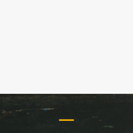
Beratung

Spezialgebiet „Schwimmteiche und
Naturpools“